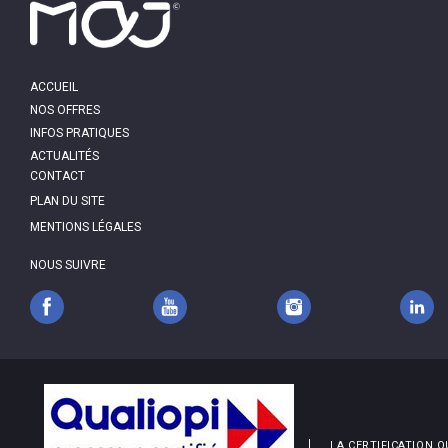
MAIN
ACCUEIL
NAVIGATION
NOS OFFRES
INFOS PRATIQUES
ACTUALITÉS
PIED
CONTACT
DE
PAGE
PLAN DU SITE
MENTIONS LÉGALES
NOUS SUIVRE
LA CERTIFICATION Q