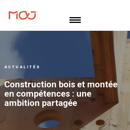
Aller
Panneau de gestion des cookies
au
contenu
principal
ACTUALITÉS
Construction bois et montée
en compétences : une
ambition partagée