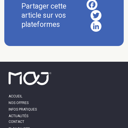
Facebook
Twitter
LinkedIn
MAIN
ACCUEIL
NAVIGATION
NOS OFFRES
INFOS PRATIQUES
ACTUALITÉS
PIED
CONTACT
DE
PAGE