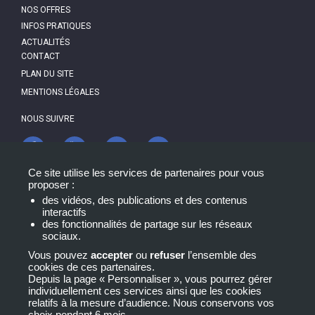
NAVIGATION
NOS OFFRES
INFOS PRATIQUES
ACTUALITÉS
PIED
CONTACT
DE
PAGE
PLAN DU SITE
MENTIONS LÉGALES
NOUS SUIVRE
NEWSLETTER
Ce site utilise les services de partenaires pour vous
proposer :
des vidéos, des publications et des contenus
interactifs
des fonctionnalités de partage sur les réseaux
sociaux.
Vous pouvez
accepter
ou
refuser
l’ensemble des
cookies de ces partenaires.
Depuis la page « Personnaliser », vous pourrez gérer
individuellement ces services ainsi que les cookies
relatifs à la mesure d’audience. Nous conservons vos
LA CERTIFICATION QUALITÉ A ÉTÉ DÉLIVRÉE AU TITRE
choix pendant 6 mois.