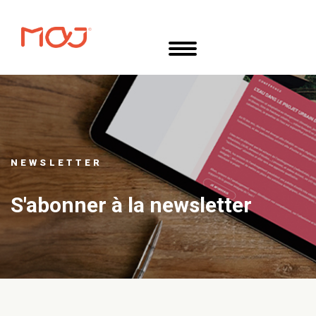
Aller
Panneau de gestion des cookies
au
contenu
principal
NEWSLETTER
S'abonner à la newsletter