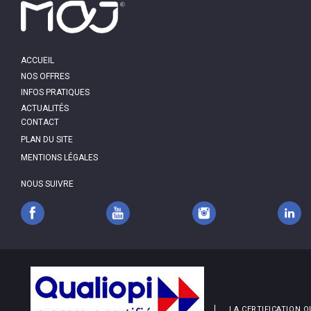
MAIN
ACCUEIL
NAVIGATION
NOS OFFRES
INFOS PRATIQUES
ACTUALITÉS
PIED
CONTACT
DE
PAGE
PLAN DU SITE
MENTIONS LÉGALES
NOUS SUIVRE
LA CERTIFICATION Q