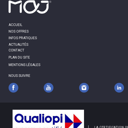
MAIN
ACCUEIL
NAVIGATION
NOS OFFRES
INFOS PRATIQUES
ACTUALITÉS
PIED
CONTACT
DE
PAGE
PLAN DU SITE
MENTIONS LÉGALES
NOUS SUIVRE
LA CERTIFICATION Q