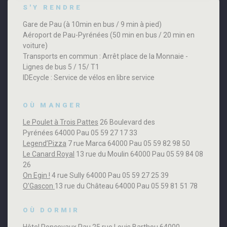
S'Y RENDRE
Gare de Pau (à 10min en bus / 9 min à pied)
Aéroport de Pau-Pyrénées (50 min en bus / 20 min en
voiture)
Transports en commun : Arrêt place de la Monnaie -
Lignes de bus 5 / 15/ T1
IDEcycle : Service de vélos en libre service
OÙ MANGER
Le Poulet à Trois Pattes
26 Boulevard des
Pyrénées 64000 Pau 05 59 27 17 33
Legend’Pizza
7 rue Marca 64000 Pau 05 59 82 98 50
Le Canard Royal
13 rue du Moulin 64000 Pau 05 59 84 08
26
On Egin !
4 rue Sully 64000 Pau 05 59 27 25 39
O’Gascon
13 rue du Château 64000 Pau 05 59 81 51 78
OÙ DORMIR
Hôtel Roncevaux
Pau 25 rue Louis Barthou 64000