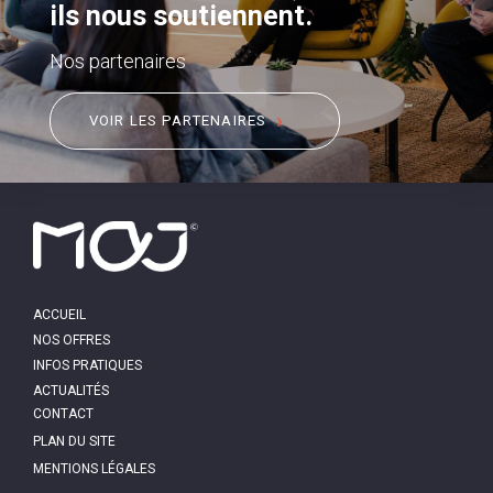
ils nous soutiennent.
Nos partenaires
VOIR LES PARTENAIRES
MAIN
ACCUEIL
NAVIGATION
NOS OFFRES
INFOS PRATIQUES
ACTUALITÉS
PIED
CONTACT
DE
PAGE
PLAN DU SITE
MENTIONS LÉGALES