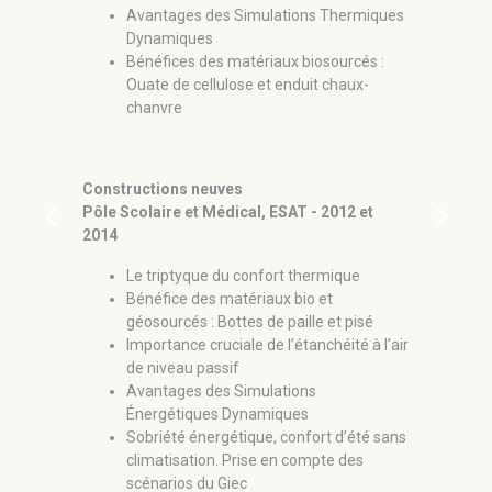
Avantages des Simulations Thermiques
ambit
Dynamiques
Comme
Bénéfices des matériaux biosourcés :
usage
Ouate de cellulose et enduit chaux-
bâtim
chanvre
Bénéf
géoso
Impor
de ni
Constructions neuves
Avant
chevron_left
chevron_right
Pôle Scolaire et Médical, ESAT - 2012 et
Éner
2014
Sobri
clima
Le triptyque du confort thermique
Les en
Bénéfice des matériaux bio et
et de
géosourcés : Bottes de paille et pisé
Importance cruciale de l’étanchéité à l’air
de niveau passif
Avantages des Simulations
Bâti actuel
Énergétiques Dynamiques
Pôle sporti
Sobriété énergétique, confort d’été sans
climatisation. Prise en compte des
Un bâ
scénarios du Giec
énerg