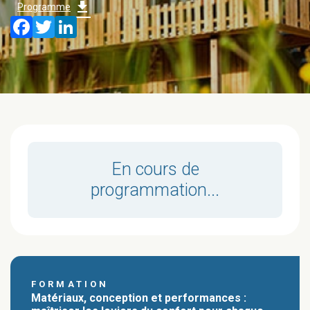
download
Programme
Facebook
Twitter
LinkedIn
En cours de
programmation...
FORMATION
Matériaux, conception et performances :