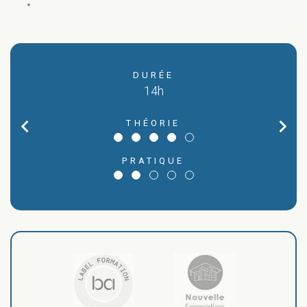
DURÉE
14h
AR
C
chevron_left
chevron_right
THÉORIE
MA
PRATIQUE
L