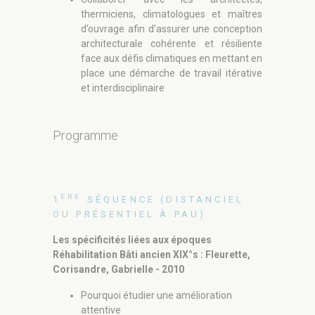
thermiciens, climatologues et maîtres
d’ouvrage afin d’assurer une conception
architecturale cohérente et résiliente
face aux défis climatiques en mettant en
place une démarche de travail itérative
et interdisciplinaire
Programme
ÈRE
1
SÉQUENCE (DISTANCIEL
ÈME
OU PRÉSENTIEL À PAU
)
2
SÉ
OU PRÉ
Les spécificités liées aux époques
Réhabilitation Bâti ancien XIX°s
: Fleurette,
Réhabilita
Corisandre, Gabrielle - 2010
années 1960
d’activités
Pourquoi étudier une amélioration
attentive
Comme