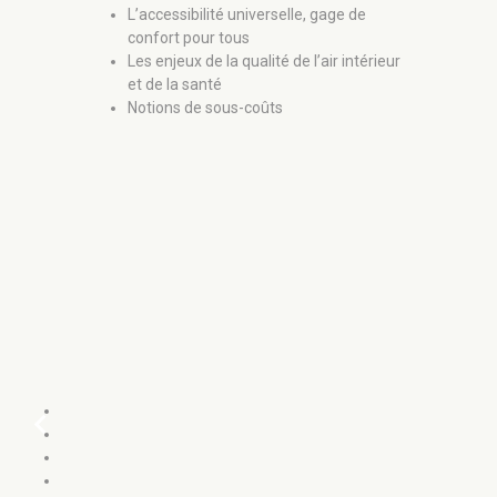
L’accessibilité universelle, gage de
Rôle 
confort pour tous
dans 
Les enjeux de la qualité de l’air intérieur
énerg
et de la santé
Peut-
Notions de sous-coûts
chevron_left