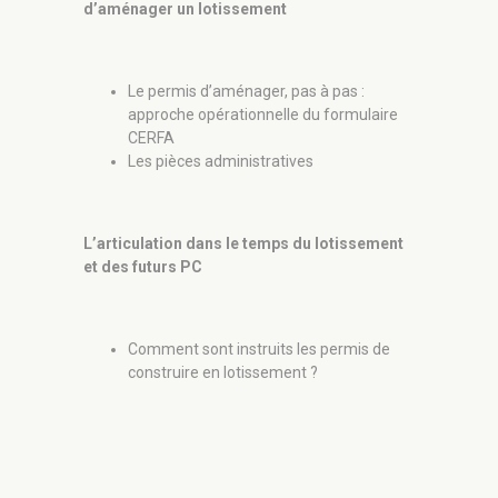
d’aménager un lotissement
Les a
conce
Le permis d’aménager, pas à pas :
La hi
approche opérationnelle du formulaire
supér
CERFA
Les pièces administratives
Les bons r
de projet u
L’articulation dans le temps du lotissement
Les obliga
et des futurs PC
Les m
Comment sont instruits les permis de
Les r
construire en lotissement ?
profe
Les 
Les c