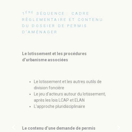
ÈME
2
SÉ
ÈRE
1
SÉQUENCE : CADRE
D’UNE 
RÈGLEMENTAIRE ET CONTENU
OPÉRAT
DU DOSSIER DE PERMIS
L’APPR
D’AMÉNAGER
PLURID
Le lotissement et les procédures
L’état de l
d’urbanisme associées
marchés et
Le lotissement et les autres outils de
Le pe
division foncière
produ
Le jeu d’acteurs autour du lotissement,
terri
après les lois LCAP et ELAN
L’approche pluridisciplinaire
Les règles 
lotissemen
chevron_left
chevron_right
Le contenu d’une demande de permis