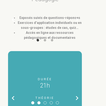
chevron_left
chevron_right
Exposés suivis de questions-réponses
Exercices d’application individuels ou en
sous-groupes : études de cas, quiz…
Accès en ligne aux ressources
pédagogiques et documentaires
En intra
Publics
ARCHITECTE,
DURÉE
ASSISTANT
21h
TECHNIQUE,
COLLABORATEU
TIR DE
chevron_left
chevron_right
PROFESSIONNEL
THÉORIE
90€
L'AMÉNAGEME