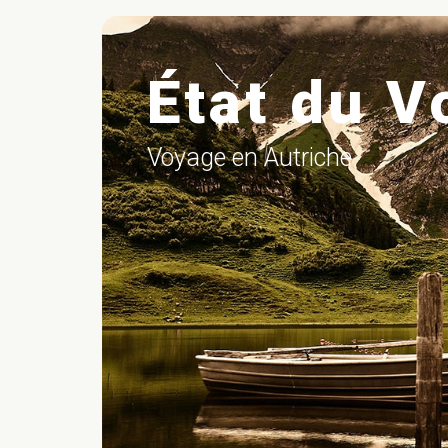
ne
État du V
Voyage en Autriche