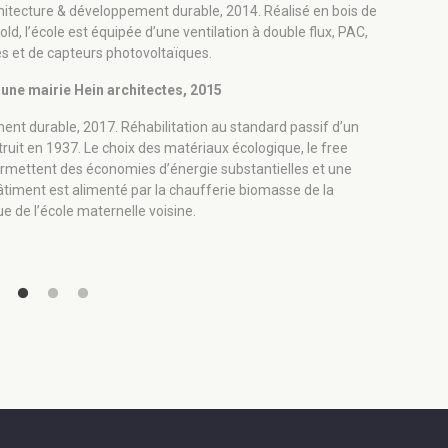
Pr
chitecture & développement durable, 2014. Réalisé en bois de
He
Gold, l’école est équipée d’une ventilation à double flux, PAC,
ma
 et de capteurs photovoltaïques.
éc
ph
’une mairie Hein architectes, 2015
Dîner et 
ent durable, 2017. Réhabilitation au standard passif d’un
truit en 1937. Le choix des matériaux écologique, le free
 permettent des économies d’énergie substantielles et une
e bâtiment est alimenté par la chaufferie biomasse de la
e de l’école maternelle voisine.