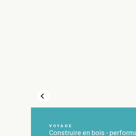
chevron_left
VOYAGE
Construire en bois - perfor