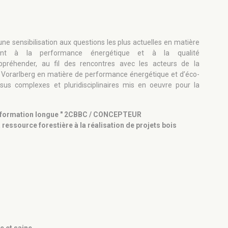
Seuil d'inscription
ne sensibilisation aux questions les plus actuelles en matière
Seuil minimum : 15 participants
uant à la performance énergétique et à la qualité
appréhender, au fil des rencontres avec les acteurs de la
Seuil maximum : 30 participants
du Vorarlberg en matière de performance énergétique et d’éco-
sus complexes et pluridisciplinaires mis en oeuvre pour la
la formation longue " 2CBBC / CONCEPTEUR
source forestière à la réalisation de projets bois
À PAR
1 1