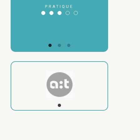
ET DE
PRATIQUE
L'URBANISME
SERVICE
TECHNIQUE DE
COLLECTIVITÉ
SÉQUENCE
URBANISTE
’expérience d’une entreprise
treprise de menuiserie Kaufmann, Blons - Entreprise membre cluster du 
is massif, production de panneaux bois écologiques
’expérience d’un maître d'ouvrage public.
ntre communal de Saint-Gérold. Cukrowicz & Nachbaur architectes, 200
ructure bois. Lauréat prix Architecture et développement durable, 2010
 et visite au Prieuré de St Gerold. Hermann Kaufmann Architekten 1997 -
ture hqe ensal
SÉQUENCE
 sains et qualité de l’air intérieur