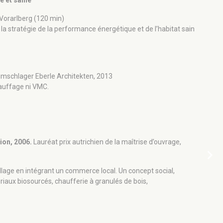
e et saine
u Vorarlberg (120 min)
Jour 2
la stratégie de la performance énergétique et de l’habitat sain
ÈME
3
Retour d
mschlager Eberle Architekten, 2013
En
auffage ni VMC.
bo
Retour d
Ce
st
ion, 2006.
Lauréat prix autrichien de la maîtrise d’ouvrage,
chevron_right
Déjeuner
architec
village en intégrant un commerce local. Un concept social,
iaux biosourcés, chaufferie à granulés de bois,
ÈME
4
Matériaux