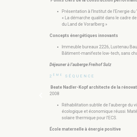
Points clefs de la construction performant
Présentation à l’Institut de l’Energie d
« La démarche qualité dans le cadre de 
du Land de Vorarlberg »
Concepts énergétiques innovants
Immeuble bureaux 2226, Lustenau Bau
Bâtiment-manifeste low-tech, sans ch
Déjeuner à l’auberge Freihof Sulz
ÈME
2
SÉQUENCE
Beate Nadler-Kopf architecte de la rénovat
chevron_left
2008
Réhabilitation subtile de l’auberge du 
écologique et économique réussi. Matér
solaire thermique pour l’ECS.
École maternelle à énergie positive