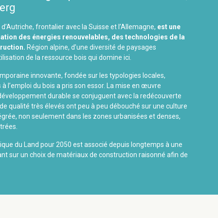
berg
 d’Autriche, frontalier avec la Suisse et l’Allemagne,
est une
isation des énergies renouvelables, des technologies de la
ruction.
Région alpine, d’une diversité de paysages
ilisation de la ressource bois qui domine ici.
mporaine innovante, fondée sur les typologies locales,
 l’emploi du bois a pris son essor. La mise en œuvre
u développement durable se conjuguent avec la redécouverte
 de qualité très élevés ont peu à peu débouché sur une culture
tégrée, non seulement dans les zones urbanisées et denses,
trées.
tique du Land pour 2050 est associé depuis longtemps à une
t sur un choix de matériaux de construction raisonné afin de