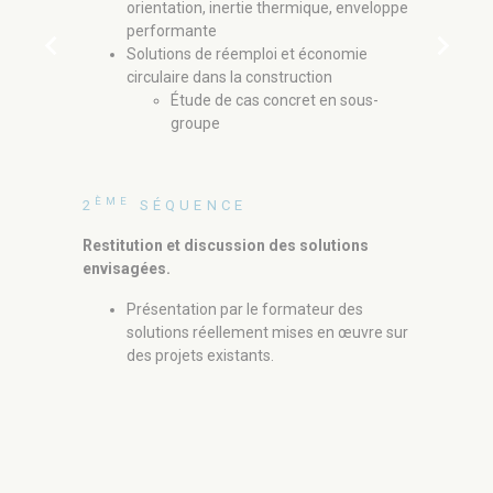
orien
orientation, inertie thermique, enveloppe
perf
performante
chevron_left
chevron_right
Solut
Solutions de réemploi et économie
circu
circulaire dans la construction
Étude de cas concret en sous-
groupe
ÈME
4
SÉ
ÈME
2
SÉQUENCE
Exerc
Restitution et discussion des solutions
mise 
envisagées.
strat
Présentation par le formateur des
acteu
solutions réellement mises en œuvre sur
Repré
des projets existants.
appro