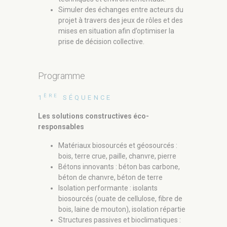
Simuler des échanges entre acteurs du
projet à travers des jeux de rôles et des
mises en situation afin d’optimiser la
prise de décision collective.
Programme
ÈME
3
SÉ
ÈRE
1
SÉQUENCE
Les soluti
Les solutions constructives éco-
responsable
responsables
Matér
Matériaux biosourcés et géosourcés :
bois, 
bois, terre crue, paille, chanvre, pierre
Béton
Bétons innovants : béton bas carbone,
béton
béton de chanvre, béton de terre
Isola
Isolation performante : isolants
bioso
biosourcés (ouate de cellulose, fibre de
bois,
bois, laine de mouton), isolation répartie
Struc
Structures passives et bioclimatiques :