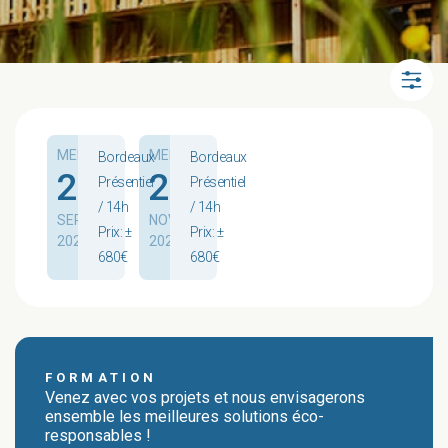
MER.
MER.
Bordeaux
Bordeaux
23
25
Présentiel
Présentiel
/ 14h
/ 14h
SEPT.
NOV.
Prix: ±
Prix: ±
2026
2026
680€
680€
FORMATION
Venez avec vos projets et nous envisagerons
ensemble les meilleures solutions éco-
responsables !