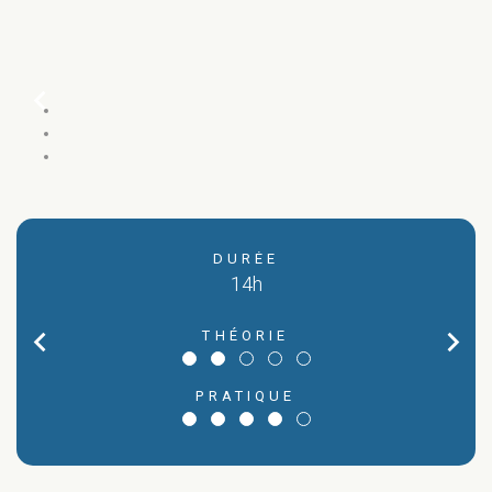
chevron_left
DURÉE
14h
chevron_left
chevron_right
THÉORIE
AR
M
PRATIQUE