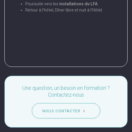
les en
Poursuite vers les
installations du LFA
Retour à l'hôtel, Dîner libre et nuit à l'Hôtel.
l
ence
e d'Art)
Une question, un besoin en formation ?
Contactez-nous
NOUS CONTACTER