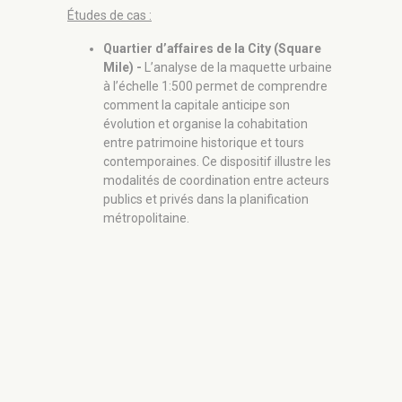
Études de cas :
Études de c
Quartier d’affaires de la City (Square
Quart
Mile) -
L’analyse de la maquette urbaine
Power
à l’échelle 1:500 permet de comprendre
recon
comment la capitale anticipe son
élect
évolution et organise la cohabitation
illus
entre patrimoine historique et tours
fonci
contemporaines. Ce dispositif illustre les
d’ana
modalités de coordination entre acteurs
d’une
publics et privés dans la planification
l’éco
métropolitaine.
compo