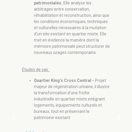
l’usa
patrimoniales.
Elle analyse les
densi
arbitrages entre conservation,
renou
réhabilitation et reconstruction, ainsi que
est a
les conditions économiques, techniques
techn
et culturelles nécessaires à la mutation
territ
d’un site existant en quartier mixte. Elle
met en évidence la manière dont la
mémoire patrimoniale peut structurer de
Études de c
nouveaux usages contemporains.
Quart
de se
Études de cas :
agence
envir
Quartier King’s Cross Central -
Projet
chauf
majeur de régénération urbaine, il illustre
partic
la transformation d’une friche
envir
industrielle en quartier mixte intégrant
Bâtim
logements, équipements culturels et
Archi
bureaux, tout en préservant le
chevron_left
chevron_right
les p
patrimoine existant.
dans 
en as