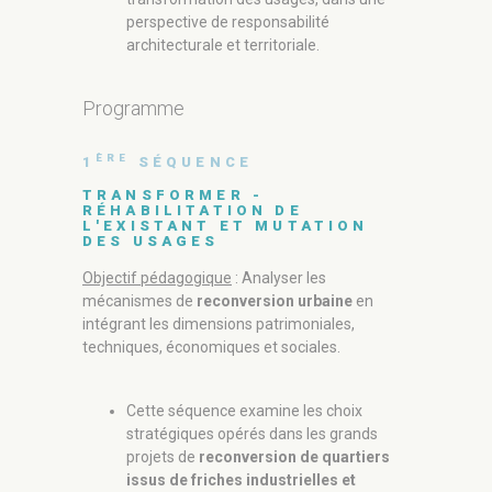
perspective de responsabilité
architecturale et territoriale.
Program
Programme
ÈME
3
SÉ
ÈRE
1
SÉQUENCE
AFFIRM
TRANSFORMER -
ARCHIT
RÉHABILITATION DE
DURABI
L'EXISTANT ET MUTATION
DES USAGES
Objectif pé
de
l’innovat
Objectif pédagogique
: Analyser les
métropolit
mécanismes de
reconversion urbaine
en
environnem
intégrant les dimensions patrimoniales,
techniques, économiques et sociales.
Cette
l’arc
Cette séquence examine les choix
d’att
stratégiques opérés dans les grands
envir
projets de
reconversion de quartiers
strat
issus de friches industrielles et