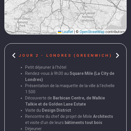
Leaflet
|
©
OpenStreetMap
contributors
chevron_left
chevron_right
ET
JOUR 2 - LONDRES (GREENWICH)
JO
Petit déjeuner à l'hôtel
Rendez-vous à 9h30 au
Square Mile (La City de
Londres)
 la
Présentation de la maquette de la ville à l'échelle
R
oyens).
1:500
Découverte de
Barbican Centre, de Walkie
ages en
Talkie et de Golden Lane Estate
V
Visite du
Design District
nt-
Rencontre du chef de projet de Mole
Architects
et visite d'un de leurs
bâtiments tout bois
artier
Déjeuner