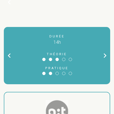
chevron_left
DURÉE
14h
chevron_left
chevron_right
THÉORIE
ARC
PRATIQUE