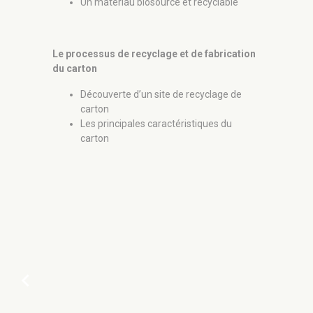
Un matériau biosourcé et recyclable
Les pannea
Le mo
Fabri
Le processus de recyclage et de fabrication
Mise
du carton
Carac
Exemp
Découverte d’un site de recyclage de
carton
Les principales caractéristiques du
carton
chevron_left