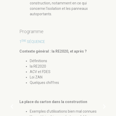
construction, notamment en ce qui
concerne l'isolation et les panneaux
autoportants.
Programme
ÈRE
1
SÉQUENCE
Contexte général : la RE2020, et après ?
ÈME
2
SÉQU
Définitions
la RE2020
Le cadre ré
ACV et FDES
l’isolation
Loi ZAN
Quelques chiffres
Une t
DTU 
Essai
Label
La place du carton dans la construction
chevron_left
chevron_right
Exemples d’utilisations bien mal connues