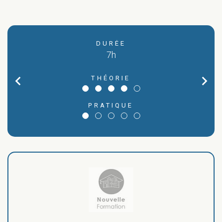
DURÉE
7h
chevron_left
chevron_right
THÉORIE
T
PRATIQUE
T