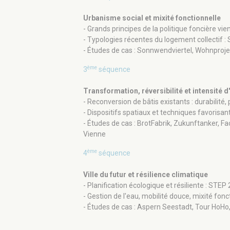
Urbanisme social et mixité fonctionnelle
- Grands principes de la politique foncière vi
- Typologies récentes du logement collectif :
- Études de cas : Sonnwendviertel, Wohnproj
ème
3
séquence
Transformation, réversibilité et intensité 
- Reconversion de bâtis existants : durabilité,
- Dispositifs spatiaux et techniques favorisant 
- Études de cas : BrotFabrik, Zukunftanker, Fa
Vienne
ème
4
séquence
Ville du futur et résilience climatique
- Planification écologique et résiliente : STE
- Gestion de l'eau, mobilité douce, mixité fonc
- Études de cas : Aspern Seestadt, Tour HoHo, 