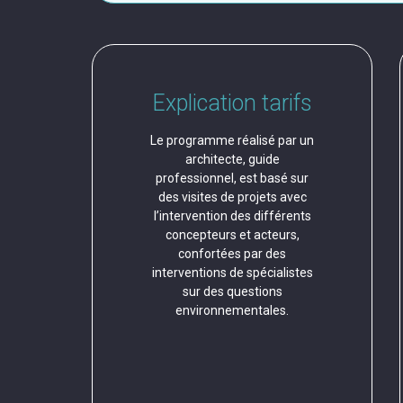
Explication tarifs
Le programme réalisé par un
architecte, guide
professionnel, est basé sur
des visites de projets avec
l’intervention des différents
concepteurs et acteurs,
confortées par des
interventions de spécialistes
sur des questions
« Bonne organisation »
environnementales.
NGÉLIQUE G. - ARCHITECTE - 27.06.2025