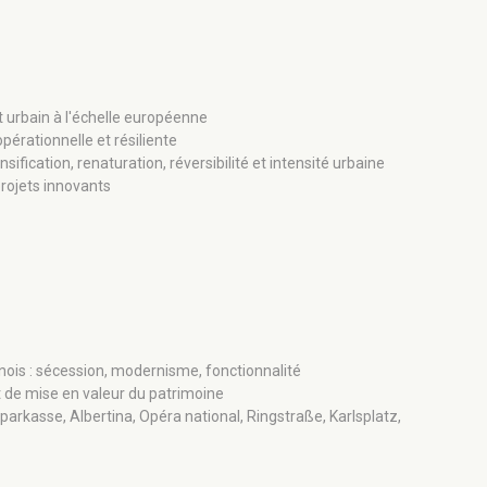
 urbain à l'échelle européenne
À PAR
opérationnelle et résiliente
60
ification, renaturation, réversibilité et intensité urbaine
projets innovants
ois : sécession, modernisme, fonctionnalité
et de mise en valeur du patrimoine
sparkasse, Albertina, Opéra national, Ringstraße, Karlsplatz,