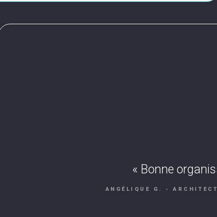
« Oui , les visites étaient très varié
différents mais toujours en adéquati
Le guide a eu la capacité de ré
simultanées d ce qui est égalemen
avons approché, des secteurs en r
services de la ville, un aménage
construction, une cheffe de projet 
musée , qui a su partager son enth
l'origine d'un projet coopératif, un 
participatif, un architecte qui a p