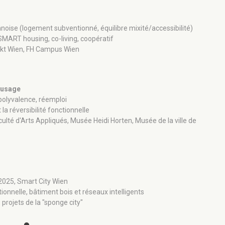
ennoise (logement subventionné, équilibre mixité/accessibilité)
 SMART housing, co-living, coopératif
ekt Wien, FH Campus Wien
d'usage
 polyvalence, réemploi
la réversibilité fonctionnelle
culté d'Arts Appliqués, Musée Heidi Horten, Musée de la ville de
P 2025, Smart City Wien
tionnelle, bâtiment bois et réseaux intelligents
projets de la "sponge city"