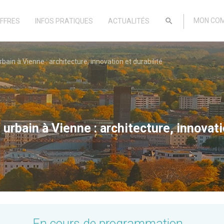
search
MON CO
FFRES
INFOS PRATIQUES
ACTUALITÉS
ain à Vienne : architecture, innovation et durabilité
rbain à Vienne : architecture, innovatio
En cours de programmation...