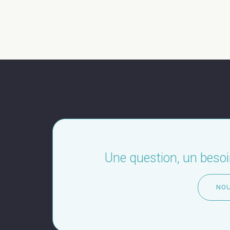
Une question, un beso
NO