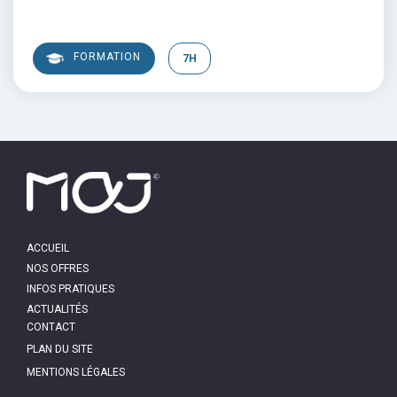
FORMATION
7H
MAIN
ACCUEIL
NAVIGATION
NOS OFFRES
INFOS PRATIQUES
ACTUALITÉS
PIED
CONTACT
DE
PAGE
PLAN DU SITE
MENTIONS LÉGALES