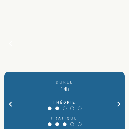
chevron_left
DURÉE
14h
chevron_left
chevron_right
THÉORIE
A
PRATIQUE