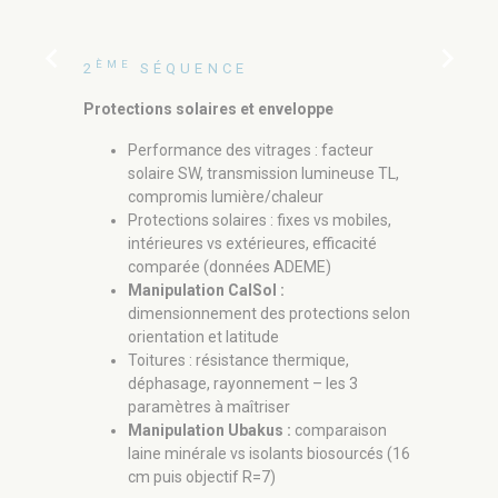
chevron_left
chevron_right
ÈME
2
SÉQUENCE
ÈME
4
SÉ
Protections solaires et enveloppe
Rafraîchis
Performance des vitrages : facteur
Rafra
solaire SW, transmission lumineuse TL,
12°C 
compromis lumière/chaleur
canad
Protections solaires : fixes vs mobiles,
Rafra
intérieures vs extérieures, efficacité
évapo
comparée (données ADEME)
limit
Manipulation CalSol :
delà 
dimensionnement des protections selon
Rafra
orientation et latitude
coupl
Toitures : résistance thermique,
Brasse
déphasage, rayonnement – les 3
tempé
paramètres à maîtriser
ADEM
Manipulation Ubakus :
comparaison
infér
laine minérale vs isolants biosourcés (16
Clima
cm puis objectif R=7)
optim