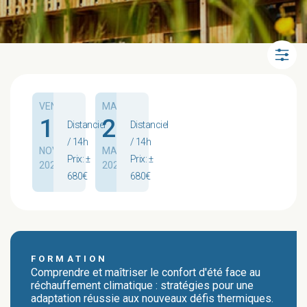
VEN.
MAR.
13
25
Distanciel
Distanciel
/ 14h
/ 14h
NOV.
MAI
Prix: ±
Prix: ±
2026
2027
680€
680€
FORMATION
Comprendre et maîtriser le confort d'été face au
réchauffement climatique : stratégies pour une
adaptation réussie aux nouveaux défis thermiques.