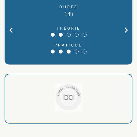
DURÉE
14h
A
chevron_left
chevron_right
THÉORIE
MA
PRATIQUE