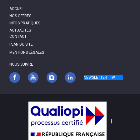
MAIN
ACCUEIL
NAVIGATION
NOS OFFRES
INFOS PRATIQUES
ACTUALITÉS
PIED
CONTACT
DE
PAGE
PLAN DU SITE
MENTIONS LÉGALES
NOUS SUIVRE
NEWSLETTER