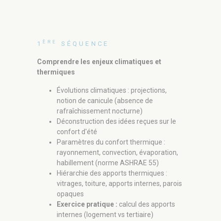
ÈME
3
SÉ
Ventilation 
ÈRE
Étanch
1
SÉQUENCE
hiéra
Comprendre les enjeux climatiques et
(cam
thermiques
Venti
hygro
Évolutions climatiques : projections,
appor
notion de canicule (absence de
Ventil
rafraîchissement nocturne)
l'usa
Déconstruction des idées reçues sur le
m), c
confort d'été
sécur
Paramètres du confort thermique :
Ventil
rayonnement, convection, évaporation,
struc
habillement (norme ASHRAE 55)
Ventu
Hiérarchie des apports thermiques :
Inert
vitrages, toiture, apports internes, parois
noctu
opaques
strat
Exercice pratique :
calcul des apports
Cas p
internes (logement vs tertiaire)
constr