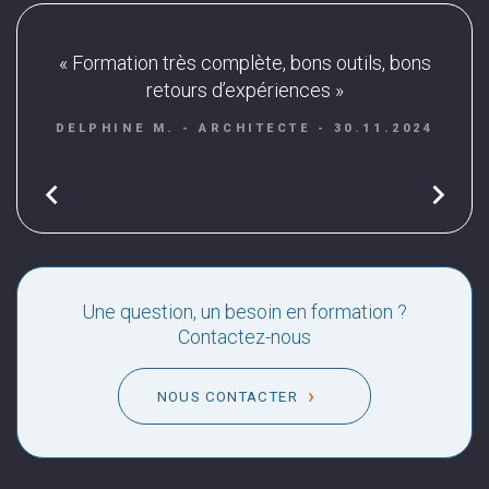
« Formation très complète, bons outils, bons
«
retours d’expériences »
inte
.2025
DELPHINE M. - ARCHITECTE - 30.11.2024
GAE
chevron_left
chevron_right
Une question, un besoin en formation ?
Contactez-nous
NOUS CONTACTER