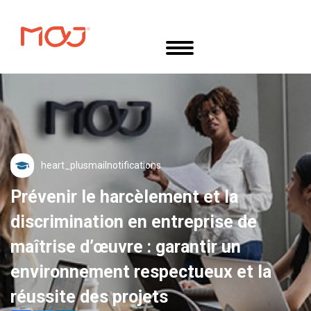
Aller
Panneau de gestion des cookies
au
contenu
principal
mail
Prévenir le harcèlement et la
discrimination en entreprise de
maîtrise d’œuvre : garantir un
environnement respectueux et la
réussite des projets