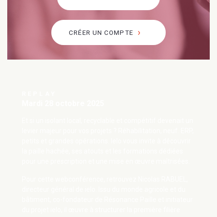
CRÉER UN COMPTE
REPLAY
Mardi 28 octobre 2025
Et si un isolant local, recyclable et compétitif devenait un
levier majeur pour vos projets ? Réhabilitation, neuf. ERP,
petits et grandes opérations. Ielo vous invite à découvrir
la paille hachée, ses atouts et les formations dédiées
pour une prescription et une mise en œuvre maîtrisées.
Pour cette webconférence, retrouvez Nicolas RABUEL,
directeur général de ielo. Issu du monde agricole et du
bâtiment, co-fondateur de Résonance Paille et initiateur
du projet ielo, il œuvre à structurer la première filière