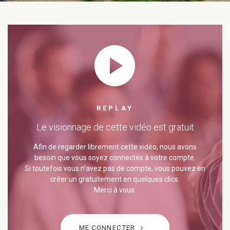
play_circle
REPLAY
Le visionnage de cette vidéo est gratuit
Afin de regarder librement cette vidéo, nous avons
besoin que vous soyez connectés à votre compte.
Si toutefois vous n’avez pas de compte, vous pouvez en
créer un gratuitement en quelques clics.
Merci à vous.
ME CONNECTER