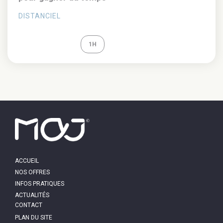
DISTANCIEL
REPLAY
1H
MAIN
ACCUEIL
NAVIGATION
NOS OFFRES
INFOS PRATIQUES
ACTUALITÉS
PIED
CONTACT
DE
PAGE
PLAN DU SITE