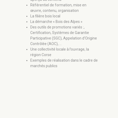
compa
Référentiel de formation, mise en
bâti
œuvre, contenu, organisation
Étude
La filière bois local
par m
La démarche « Bois des Alpes »
sur le
Des outils de promotions variés :,
varia
Certification, Systèmes de Garantie
Const
Participative (SGC), Appelation d’Origine
(Isol
Contrôlée (AOC), …
Const
Une collectivité locale à l’ouvrage, la
(Isol
région Corse
Const
Exemples de réalisation dans le cadre de
bioso
marchés publics
Const
Réhab
avec 