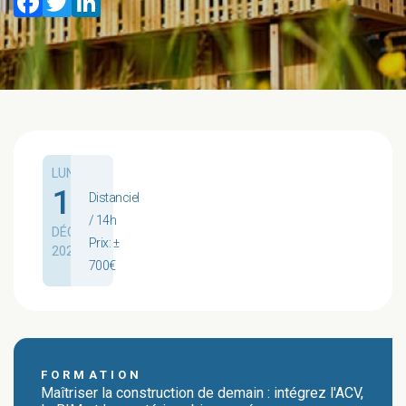
Facebook
Twitter
LinkedIn
LUN.
14
Distanciel
/ 14h
DÉC.
Prix: ±
2026
700€
FORMATION
Maîtriser la construction de demain : intégrez l'ACV,