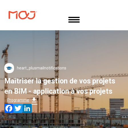
Aller
Panneau de gestion des cookies
au
contenu
principal
mail
Maîtriser la gestion de vos projets
en BIM - application à vos projets
download
Programme
Facebook
Twitter
LinkedIn