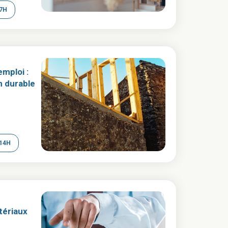
7H
mploi :
n durable
14H
tériaux