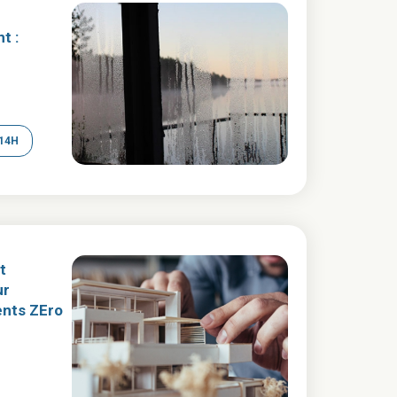
t :
14H
t
ur
ents ZEro