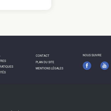
N
PIED
L
NOUS SUIVRE
CONTACT
IGATION
DE
FRES
PAGE
PLAN DU SITE
PRATIQUES
MENTIONS LÉGALES
ITÉS