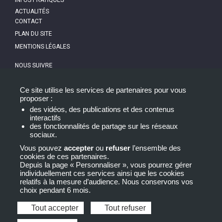
ACTUALITÉS
PIED
CONTACT
DE
PAGE
PLAN DU SITE
MENTIONS LÉGALES
NOUS SUIVRE
NEWSLETTER
Ce site utilise les services de partenaires pour vous
proposer :
des vidéos, des publications et des contenus
interactifs
des fonctionnalités de partage sur les réseaux
sociaux.
Vous pouvez
accepter
ou
refuser
l’ensemble des
cookies de ces partenaires.
Depuis la page « Personnaliser », vous pourrez gérer
individuellement ces services ainsi que les cookies
relatifs à la mesure d’audience. Nous conservons vos
choix pendant 6 mois.
LA CERTIFICATION QUALITÉ A ÉTÉ DÉLIVRÉE AU TITRE
DE LA CATÉGORIE D’ACTION SUIVANTE : ACTIONS DE
Tout accepter
Tout refuser
FORMATION