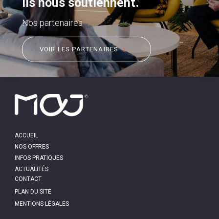
ils nous soutiennent.
Nos partenaires
VOIR LES PARTENAIRES
MAIN
ACCUEIL
NAVIGATION
NOS OFFRES
INFOS PRATIQUES
ACTUALITÉS
PIED
CONTACT
DE
PAGE
PLAN DU SITE
MENTIONS LÉGALES