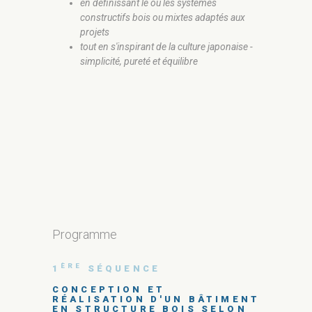
en définissant le ou les systèmes
constructifs bois ou mixtes adaptés aux
projets
tout en s'inspirant de la culture japonaise -
simplicité, pureté et équilibre
Programme
Program
ÈRE
ÈME
1
SÉQUENCE
4
SÉ
CONCEPTION ET
L'ART 
RÉALISATION D'UN BÂTIMENT
JAPON
EN STRUCTURE BOIS SELON