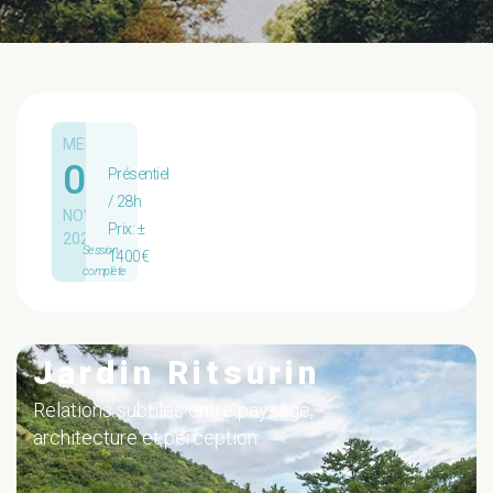
MER.
04
Présentiel
/ 28h
NOV.
Prix: ±
2026
Session
1400€
complète
Jardin Ritsurin
Relations subtiles entre paysage,
architecture et perception