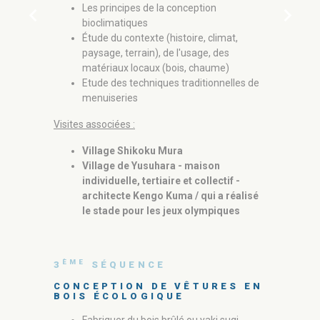
ÈME
Les principes de la conception
chevron_left
chevron_right
5
SÉ
bioclimatiques
PRODUC
Étude du contexte (histoire, climat,
TECHNI
FAIRE
paysage, terrain), de l'usage, des
matériaux locaux (bois, chaume)
La fi
Etude des techniques traditionnelles de
menuiseries
Visites associées :
Spéci
japon
Village Shikoku Mura
Village de Yusuhara - maison
individuelle, tertiaire et collectif -
architecte Kengo Kuma / qui a réalisé
le stade pour les jeux olympiques
Visites asoc
Agrof
Naka
ÈME
3
SÉQUENCE
CONCEPTION DE VÊTURES EN
BOIS ÉCOLOGIQUE
ÈME
6
SÉ