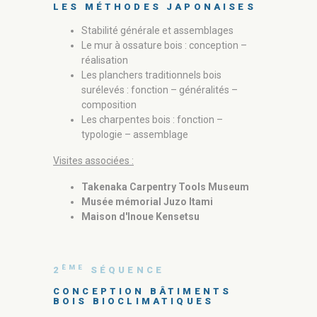
LES MÉTHODES JAPONAISES
Conce
Stabilité générale et assemblages
Le mur à ossature bois : conception –
Conce
réalisation
géos
Les planchers traditionnels bois
surélevés : fonction – généralités –
Conce
composition
Les charpentes bois : fonction –
typologie – assemblage
Conce
Visites associées :
Takenaka Carpentry Tools Museum
Musée mémorial Juzo Itami
Maison d'Inoue Kensetsu
Visites asso
Jardi
ÈME
2
SÉQUENCE
Dogo
Kur 
CONCEPTION BÂTIMENTS
BOIS BIOCLIMATIQUES