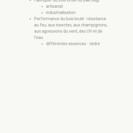
Fabriquer du bois brûlé ou yaki sugi
artisanat
CONFÈ
SUR LE
industrialisation
PRODUC
Performance du bois brulé : résistance
ET SAV
au feu, aux insectes, aux champignons,
Animée pa
aux agressions du vent, des UV et de
théoricien d
l'eau
conférence 
différentes essences - cèdre
Orient et à 