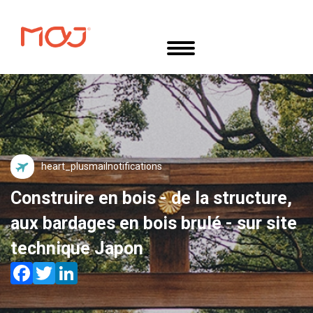
Aller
Panneau de gestion des cookies
au
contenu
principal
mail
Construire en bois - de la structure,
aux bardages en bois brulé - sur site
technique Japon
Facebook
Twitter
LinkedIn