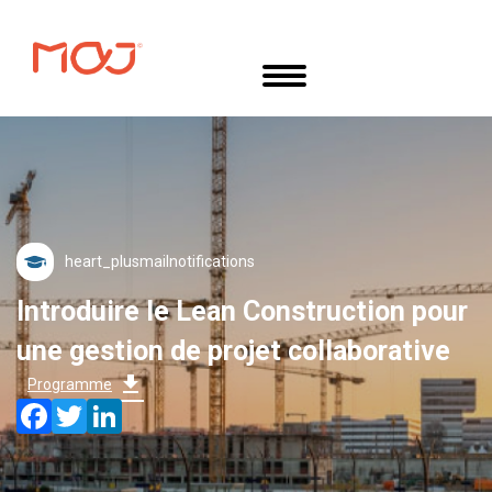
Aller
Panneau de gestion des cookies
au
contenu
principal
mail
Introduire le Lean Construction pour
une gestion de projet collaborative
download
Programme
Facebook
Twitter
LinkedIn