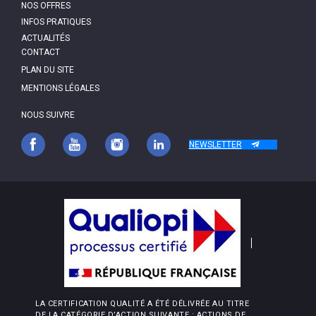
NOS OFFRES
INFOS PRATIQUES
ACTUALITÉS
PIED
CONTACT
DE
PAGE
PLAN DU SITE
MENTIONS LÉGALES
NOUS SUIVRE
NEWSLETTER
LA CERTIFICATION QUALITÉ A ÉTÉ DÉLIVRÉE AU TITRE
DE LA CATÉGORIE D’ACTION SUIVANTE : ACTIONS DE