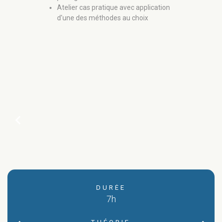
Atelier cas pratique avec application
d'une des méthodes au choix
chevron_left
DURÉE
7h