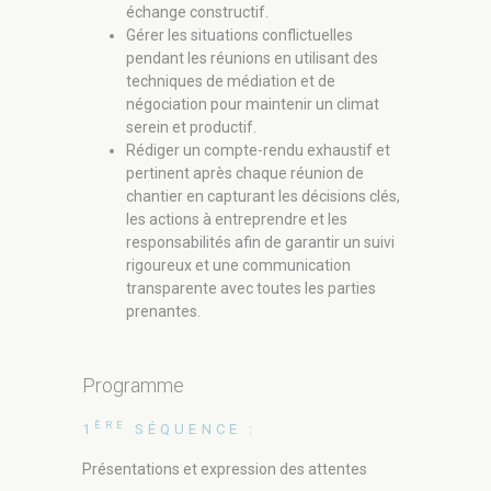
échange constructif.
Gérer les situations conflictuelles
pendant les réunions en utilisant des
techniques de médiation et de
négociation pour maintenir un climat
serein et productif.
Rédiger un compte-rendu exhaustif et
pertinent après chaque réunion de
chantier en capturant les décisions clés,
les actions à entreprendre et les
responsabilités afin de garantir un suivi
rigoureux et une communication
transparente avec toutes les parties
prenantes.
Programme
ÈRE
1
SÉQUENCE :
ÈME
3
SÉ
Présentations et expression des attentes
Les émotio