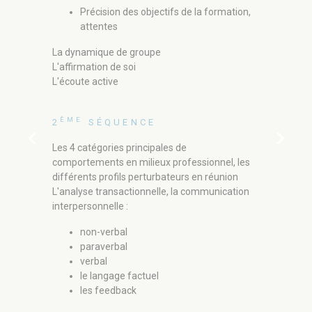
Précision des objectifs de la formation,
Les conflits
attentes
Conséquence
Un outil de
La dynamique de groupe
relations
L'affirmation de soi
Les règles d
L'écoute active
Le questio
Un outil de 
ÈME
2
SÉQUENCE
chevron_left
chevron_right
ÈME
4
SÉ
Les 4 catégories principales de
comportements en milieux professionnel, les
Personnalité
différents profils perturbateurs en réunion
à accompa
L'analyse transactionnelle, la communication
interpersonnelle :
l'anx
l'obs
non-verbal
la na
paraverbal
la pa
verbal
le langage factuel
Typologie de
les feedback
Préparer le
Le compte-