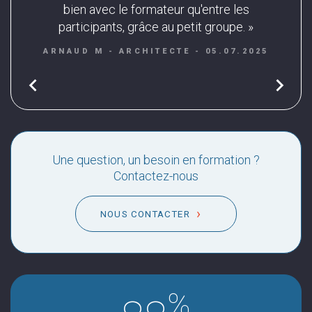
es et
bien avec le formateur qu'entre les
participants, grâce au petit groupe. »
MA
.2026
ARNAUD M - ARCHITECTE - 05.07.2025
chevron_left
chevron_right
Une question, un besoin en formation ?
Contactez-nous
NOUS CONTACTER
%