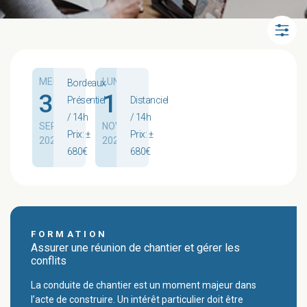
MER.
LUN.
Bordeaux
30
16
Présentiel
Distanciel
/ 14h
/ 14h
SEPT.
NOV.
Prix: ±
Prix: ±
2026
2026
680€
680€
FORMATION
Assurer une réunion de chantier et gérer les
conflits
La conduite de chantier est un moment majeur dans
l’acte de construire. Un intérêt particulier doit être