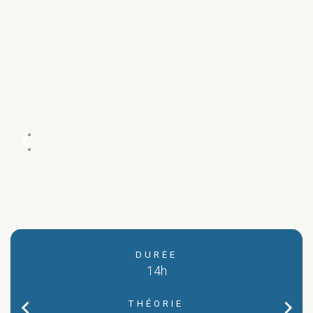
chevron_left
DURÉE
14h
chevron_left
chevron_right
THÉORIE