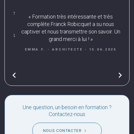
et de
« Formation très intéressante et très
er et
complète.Franck Robicquet a su nous
« Trè
on.
captiver et nous transmettre son savoir. Un
 nous
grand merci à lui ! »
SÉBA
EMMA F. - ARCHITECTE - 15.06.2025
025
chevron_left
chevron_right
Une question, un besoin en formation ?
Contactez-nous
NOUS CONTACTER