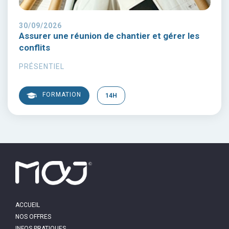
30/09/2026
Assurer une réunion de chantier et gérer les
conflits
PRÉSENTIEL
FORMATION
14H
MAIN
ACCUEIL
NAVIGATION
NOS OFFRES
INFOS PRATIQUES