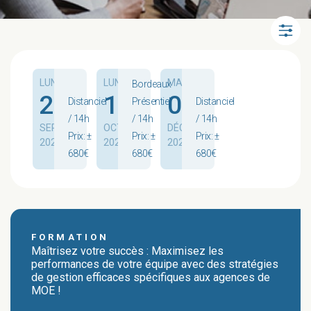
LUN.
LUN.
MAR.
Bordeaux
21
19
01
Distanciel
Présentiel
Distanciel
/ 14h
/ 14h
/ 14h
SEPT.
OCT.
DÉC.
Prix: ±
Prix: ±
Prix: ±
2026
2026
2026
680€
680€
680€
FORMATION
Maîtrisez votre succès : Maximisez les
performances de votre équipe avec des stratégies
de gestion efficaces spécifiques aux agences de
MOE !