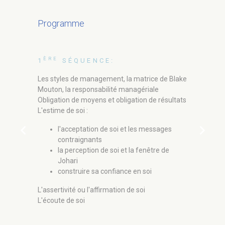
Programme
ÈRE
1
SÉQUENCE:
Les styles de management, la matrice de Blake
Mouton, la responsabilité managériale
ÈME
2
SÉ
Obligation de moyens et obligation de résultats
Les p
L'estime de soi :
Les d
chevron_left
chevron_right
l'acceptation de soi et les messages
Le pr
contraignants
Les b
la perception de soi et la fenêtre de
La p
Johari
Le S
construire sa confiance en soi
L'assertivité ou l'affirmation de soi
L'écoute de soi